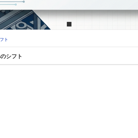
フト
へのシフト
ジタルものづくり教育へのシ
チャル空間の双方で高度なシーケンス制御技
分
の育成が急務である。
機
デジタルツイン&シーケンス制御システム構築ビジョン・仙台高専モデル
ロ
レー
シーケンス制御技術
る
」から「ことづくり」へ:
(PLC)
ツイン・ライセンス
クラウ
エ
論理
ワークライセンス方式 (30ライセ
・レンタル
リアルとバーチャルを
ーチャル空間での無限の試行錯誤を組み合わせることで、
MELSOFT Gemini 3Dシミ
教育の課題
応)
蔵パ
P
繋ぐ基盤ロジック
アル) での実習
シミュレータ
全員が同時にシミュレータを利
・デー
経
学生のPCからネットワ
直
 リアルとバーチャルの相乗効果
・同時
上
バーチャル上のシミュ
教材用PLC
ークステーション
ネッ
続・制御ロジックを送
くり教育システム:導入コンポ
ラウドサーバーをハブとして活用。広瀬・名取の両
(物理的制御)