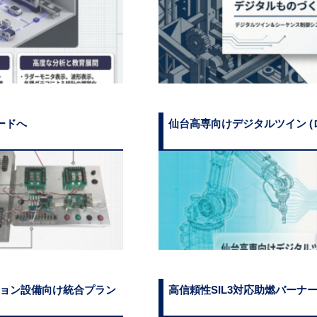
ードへ
仙台高専向けデジタルツイン (
ション設備向け統合プラン
高信頼性SIL3対応助燃バーナ