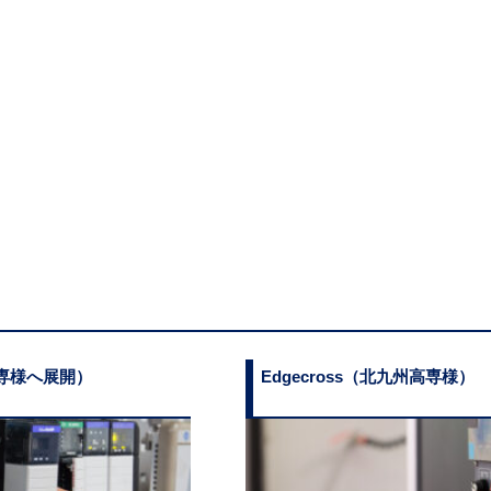
・1
ル空間・ライセンス環境に同時アクセスし、実習を
Core i7 クラス
クチャ (ローカル環境): 教室内
(12
GB / GPU (GTX 1080同等以上)
・高
レンタルサーバー
ディスプレイ
構成①: キャンパス間のシーム
デジタルツイン シミュレータ(機器制御・ライン) ホスティング
バーチャルが融合する次世代の
整備。単一の学校に留ま
構成②:全国国立高専への展開ビ
で接続。共通のサイバー
教職員への価値
ライン設計プロジェクト
期待効果と未来図
育プラットフォーム」へ
、高
メーカーによる基礎トレーニン
タル
グ (14時間以上)と専用マニュア
り」
ルを通じて、最先端のデジタル
欠
ネットワーク環境があれ
ツイン指導技術をアップデー
クが存在
リスクゼロで無限の試行
ト。
が発生
受講者全員が同時にロジ
高専様へ展開）
Edgecross（北九州高専様）