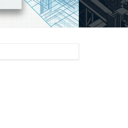
フト
術を活用できる「デジ
析・可視化 (Analytics)
グデータの波形表示、各種グラフによ
新たな価値を創出する
統計データの視覚化。PDF/Excelへの
「ことづくり」
ド・インフラ
クスポート機能。
検証 (Logic Verification)
サーバー (Windows Server OS対
・デジタルツインの統合に
圧倒的な学習効率を実現する。
ュレータ
LCの制御ロジックを直接、またはOPC
よる全体最適化
 (バーチャル) での実習
タ転送量無制限
由で連携。実機が存在しなくてもPC
ークハブを経由し、実機のPLCと
・サイバー空間での安全な
接続30アカウントを安定処理
で事前検証が可能。
レータの双方にシームレスに接
事前検証
トワークインフラ
信。
ーネント
キャンパスからインターネ
リアルロボットアーム
・グローバル標準の生産性