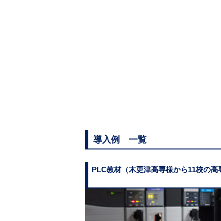
・試行錯誤の効率が低い
ット経由で同じバーチャ
・インテル 
システムアーキテ
仙台高専 広瀬キャンパス
・RAM 8
・FHD
広域ネットワーク
リアルと
仙台高専(拠点)
「デジタルものづくり実証ラボ」の拠点
広域ネットワーク
らず、遠隔地の高専同士がネットワーク
学生への価値
空間上で、遠隔地から実機検証や共同の
プロジェクトの
を実施できる「多様性を含んだ技術者教
と進化する。
リスクのない安全な環境で
度なシーケンス制御とデジ
技術を駆使した「ことづく
物理的な専用スペースが不可
のスキルを実践的に修得。
機器の破損や人的怪我のリス
導入例 一覧
一台の実機に対して順番待ち
PLC教材（木更津高専様から11校の