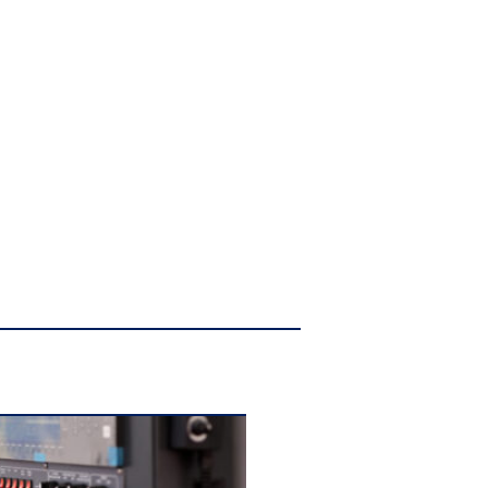
デジタルツイン
向上
Gbps 高性能セキュリティHUB
行うことが可能。
のデータフロー
仙台高専 名取キャンパス
ポート)×2台
3Dシミュレータ
速LANケーブルー式
レスな統合
学び舎へ。
A高専
B高專
ジョン
社会・全国への価値
仙台高専を拠点とした「デジタル
ものづくり教育のモデルケース」
の確立。全国51校55キャンパスの
ばどこでも学習可能
国立高専への横展開の試金石とな
錯誤が可能
る。
ック構築・検証可能