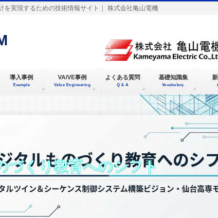
計を実現するための技術情報サイト｜ 株式会社亀山電機
M
導入事例
VA/VE事例
よくある質問
基礎知識集
新
Example
Value Engineering
Q & A
Vocabulary
のづくり教育へのシフト