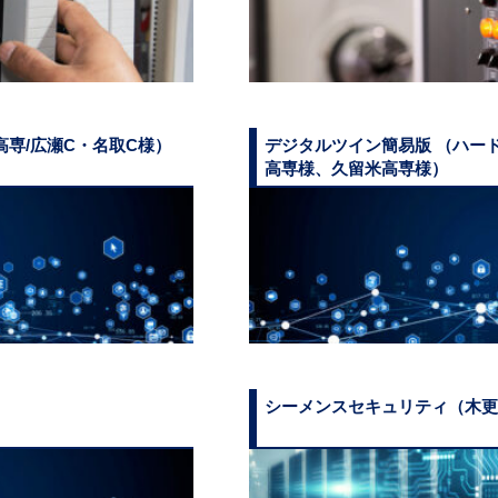
専/広瀬C・名取C様）
デジタルツイン簡易版 （ハー
高専様、久留米高専様）
シーメンスセキュリティ（木更