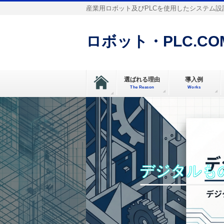
産業用ロボット及びPLCを使用したシステム設
ロボット・PLC.CO
選ばれる理由
導入例
The Reason
Works
デジタルも