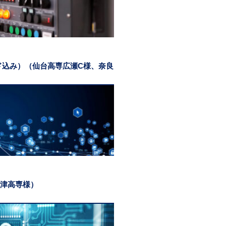
ド込み）（仙台高専広瀬C様、奈良
津高専様）