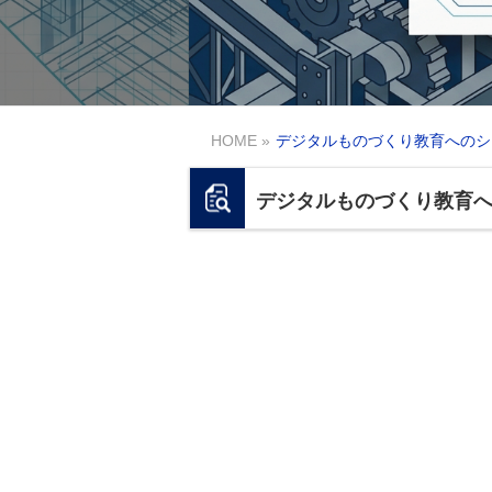
HOME
»
デジタルものづくり教育へのシ
デジタルものづくり教育
デ
3D CAD連携 (Import & Animate)
リアル空間とバー
外部CADデータ (dxf, dwg,
タルツイン人財」
sldprt等) をインポートし、
構付け・動作設定をシミュ
従来の「ものづくり」
「ものづくり
タ上で完全再現。
デジタル
空間構築 (Layouting)
・ネット
・物理的な生産・加工に特
リアル空間での最終確認と、バ
コア・エンジン: 
次世代技術者
ンス)
ロボットやコンベア等の内
化
実機 (リ
・受講者
ーツをドラッグ&ドロップで
教育環境の進化:
用可能
・実機稼働時の破損・怪我
教材用ワ
感的に配置。
のリスク
デジタルものづ
学生のPC
データ転送量無制限のク
(20台)